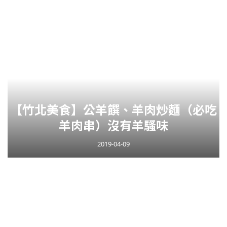
【竹北美食】公羊饌、羊肉炒麵（必吃
羊肉串）沒有羊騷味
2019-04-09