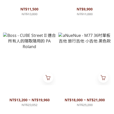
外觀樸實 音色好 手感佳 台灣
贈原廠變壓器 內建IR Loop 節
品牌
奏鼓機
NT$11,500
NT$9,900
NT$13,800
NT$11,880
Boss - CUBE Street II 適合所有
aNueNue - M77 36吋單板吉他
人的隨取隨用的 PA Roland
旅行吉他 小吉他 黑色款
NT$13,200 ~ NT$19,960
NT$18,000 ~ NT$21,000
NT$23,052
NT$25,200