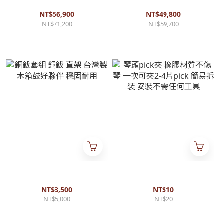
歐洲手工吉他 40吋全實木吉他
歐洲手工吉他 瑞士雲杉 40吋全
實木吉他
NT$56,900
NT$49,800
NT$71,200
NT$59,700
銅鈸套組 銅鈸 直架 台灣製 木
琴頭pick夾 橡膠材質不傷琴 一
箱鼓好夥伴 穩固耐用
次可夾2-4片pick 簡易拆裝 安
裝不需任何工具
NT$3,500
NT$10
NT$5,000
NT$20