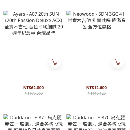
Ayers - A07 20th SUN (20th
Neowood - SDN 3GC 41吋實
Passion Deluxe ACX) 全實木吉
木吉他 扎實共鳴 飽滿音色 全
他 音色平均細膩 20週年紀念琴
方位風格
NT$62,800
NT$12,600
台灣品牌
NT$75,360
NT$15,120