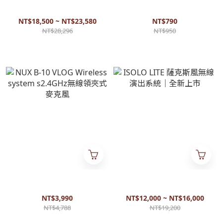
Boss - ACS-Live Acoustic
MusicNomad - MN150
Amplifier 木吉他歌手擴大音箱
3in1(工業瓶) #MN150 三合一
清潔打蠟瓶
NT$18,500 ~ NT$23,580
NT$790
NT$28,296
NT$950
NUX B-10 VLOG Wireless
ISOLO LITE 薩克斯風無線演出
system s2.4GHz無線領夾式麥
系統｜全新上市
克風
NT$3,990
NT$12,000 ~ NT$16,000
NT$4,788
NT$19,200