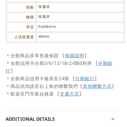
玫瑰木
指板
玫瑰木
橋碼
Daddario
琴弦
43mm
上弦枕寬度
保固說明
】
＊全館商品皆享售後保固
【
＊全館信用卡分期3/6/12/18/24期0利率
【
分期銀
行
】
＊全館商品信用卡最高至24期
【
分期銀行
】
＊商品諮詢請至右上角的聯繫我們
【
其他聯繫方式
】
＊歡迎至門市親自挑選
交通方式
【
】
ADDITIONAL DETAILS