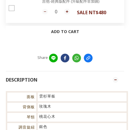
吉他-經典版配件 (升級配件非加購)
SALE NT$480
ADD TO CART
Share
DESCRIPTION
雲杉單板
面板
玫瑰木
背側板
桃花心木
琴頸
銀色
調音旋紐