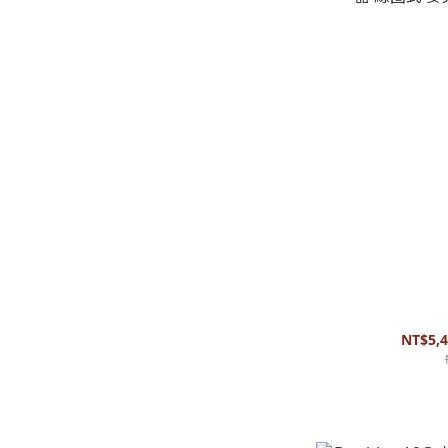
Vertech - 9M
麥克風式
NT$5,4