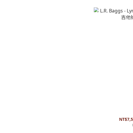
L.R. Baggs - 
NT$7,5