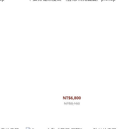
他拾音器 下弦枕
Fishman-Matrix Infinity vt 單系統拾音器 下弦枕
還原度高 （吉他/烏克麗麗）pickup
NT$6,800
NT$8,160