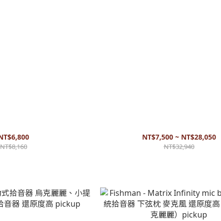
HiFi 木吉他拾音器 貼片拾音器 可收敲
老齊五代手工拾音器(黑色) 木吉他拾音
板 pickup
他拾音器 響 貼片 還原度高
NT$6,800
NT$7,500 ~ NT$28,050
NT$8,160
NT$32,940