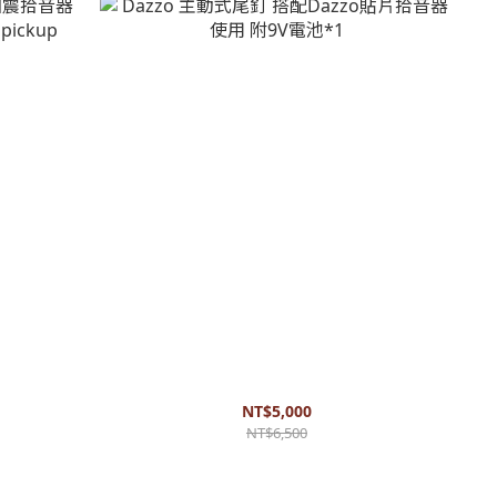
音器 內建空間
Dazzo 主動式尾釘 搭配Dazzo貼片拾音器使用 附
9V電池*1
NT$5,000
NT$6,500