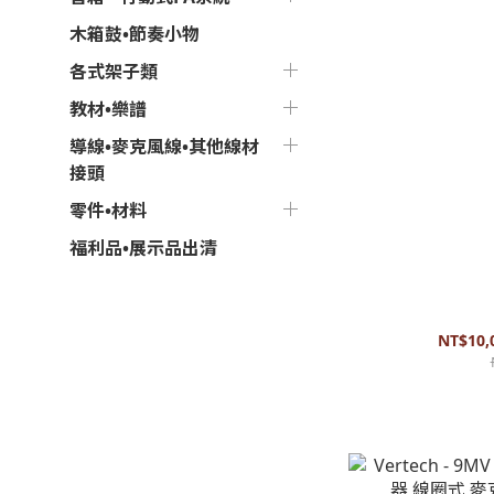
木箱鼓•節奏小物
各式架子類
教材•樂譜
導線•麥克風線•其他線材
接頭
零件•材料
福利品•展示品出清
Dazzo 手工主動
器 貼片拾音
NT$10,