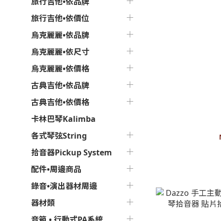
旅行吉他•依品牌
旅行吉他•依價位
烏克麗麗•依品牌
烏克麗麗•依尺寸
烏克麗麗•依價格
古典吉他•依品牌
古典吉他•依價格
L.R. Baggs - 
卡林巴琴Kalimba
各式琴弦String
拾音器Pickup System
配件•周邊商品
錄音•演出器材周邊
器材類
音箱 • 行動式PA系統