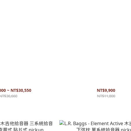
式拾音器 烏克麗麗、小提琴拾音
Fishman - Matrix Infinity mic ble
器 還原度高 pickup
下弦枕 麥克風 還原度高（吉他/烏克麗麗）
000 ~ NT$30,550
NT$9,900
NT$36,660
NT$11,800