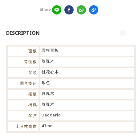
Share
DESCRIPTION
雲杉單板
面板
玫瑰木
背側板
桃花心木
琴頸
銀色
調音旋紐
玫瑰木
指板
玫瑰木
橋碼
Daddario
琴弦
43mm
上弦枕寬度