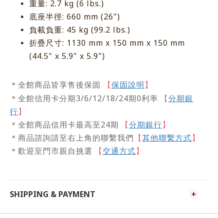
重量: 2.7 kg (6 lbs.)
底座半徑: 660 mm (26")
負載負重: 45 kg (99.2 lbs.)
: 1130 mm x 150 mm x 150 mm
折疊尺寸
(44.5" x 5.9" x 5.9")
保固說明
】
＊全館商品皆享售後保固
【
＊全館信用卡分期3/6/12/18/24期0利率
【
分期銀
行
】
＊全館商品信用卡最高至24期
【
分期銀行
】
＊商品諮詢請至右上角的聯繫我們
【
其他聯繫方式
】
＊歡迎至門市親自挑選
交通方式
【
】
SHIPPING & PAYMENT