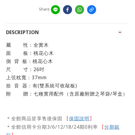
Share
DESCRIPTION
屬
性：全實木
面
板：桃花心木
側
背
板：
桃花心木
尺
寸：26吋
上弦枕寬：37mm
拾
音
器：有(雙系統可收敲板)
附
贈：
七種實用配件（含原廠附贈之琴袋
/
琴盒）
保固說明
】
＊全館商品皆享售後保固
【
＊全館信用卡分期3/6/12/18/24期0利率
【
分期銀