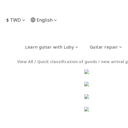
$
TWD
English
Learn guitar with Luby
Guitar repair
View All
/
Quick classification of goods
/
new arrival 