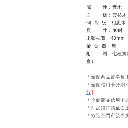
屬
性：實木
面
板：雲杉木
側
背
板：相思木
尺
寸：40吋
上弦枕寬：43mm
拾
音
器：無
附
贈：七種實
盒）
＊全館商品皆享售
＊全館信用卡分期3/6
行
】
＊全館商品信用卡最
＊商品諮詢請至右
＊歡迎至門市親自