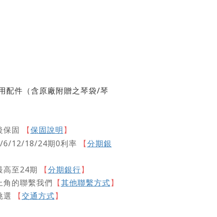
用配件（含原廠附贈之琴袋
/
琴
保固說明
】
後保固
【
/12/18/24期0利率
【
分期銀
高至24期
【
分期銀行
】
上角的聯繫我們
【
其他聯繫方式
】
挑選
交通方式
【
】