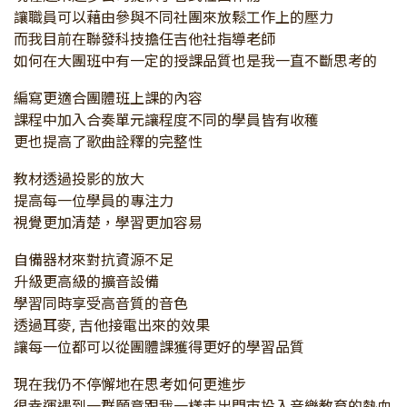
讓職員可以藉由參與不同社團來放鬆工作上的壓力
而我目前在聯發科技擔任吉他社指導老師
如何在大團班中有一定的授課品質也是我一直不斷思考的
編寫更適合團體班上課的內容
課程中加入合奏單元讓程度不同的學員皆有收穫
更也提高了歌曲詮釋的完整性
教材透過投影的放大
提高每一位學員的專注力
視覺更加清楚，學習更加容易
自備器材來對抗資源不足
升級更高級的擴音設備
學習同時享受高音質的音色
透過耳麥, 吉他接電出來的效果
讓每一位都可以從團體課獲得更好的學習品質
現在我仍不停懈地在思考如何更進步
很幸運遇到一群願意跟我一樣走出門市投入音樂教育的熱血