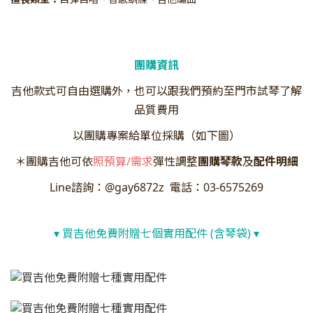
團購資訊
吉他款式可自由選購外，也可以跟我們預約至門市試琴了解
品質費用
以團購專案給單位採購（如下圖）
＊團購吉他可依
照預算/需求
彈性調整
團購琴款
及
配件明細
Line諮詢：@gay6872z 電話：03-6575269
▾ 買吉他免費附贈七個實用配件 (含琴袋) ▾