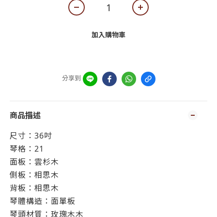
加入購物車
分享到
商品描述
尺寸：
36吋
琴格：
21
面板：
雲杉木
側板：
相思木
背板：
相思木
琴體構造：
面單板
琴頭材質：玫瑰木
木