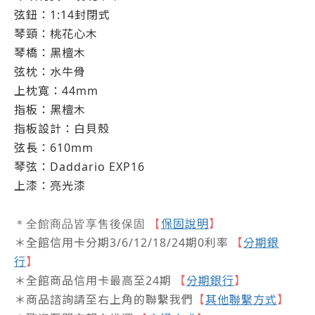
弦鈕：
1:14封閉式
琴頸：
桃花心木
琴橋：
黑檀木
弦枕：
水牛骨
上枕寬：
44mm
指板：
黑檀木
指板設計：
白貝殼
弦長：
610mm
琴弦：
Daddario EXP16
上漆：
亮光漆
保固說明
】
＊全館商品皆享售後保固
【
＊全館信用卡分期3/6/12/18/24期0利率
【
分期銀
行
】
＊全館商品信用卡最高至24期
【
分期銀行
】
＊商品諮詢請至右上角的聯繫我們
【
其他聯繫方式
】