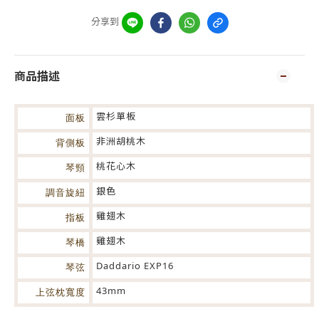
分享到
商品描述
雲杉單板
面板
非洲胡桃木
背側板
桃花心木
琴頸
銀色
調音旋紐
雞翅木
指板
雞翅木
琴橋
Daddario EXP16
琴弦
43mm
上弦枕寬度