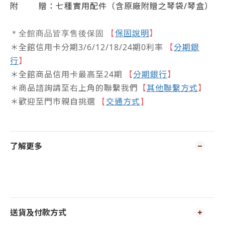
附
贈：七種實用配件（含原廠附贈之琴袋
/
琴盒）
保固說明
】
＊全館商品皆享售後保固
【
＊全館信用卡分期3/6/12/18/24期0利率
【
分期銀
行
】
＊全館商品信用卡最高至24期
【
分期銀行
】
＊商品諮詢請至右上角的聯繫我們
【
其他聯繫方式
】
＊歡迎至門市親自挑選
交通方式
【
】
了解更多
送貨及付款方式