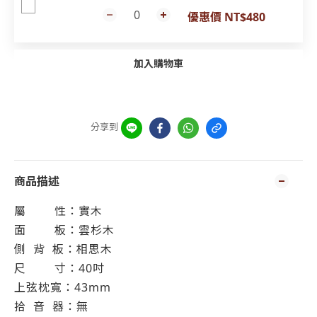
優惠價 NT$480
加入購物車
分享到
商品描述
屬
性：實木
面
板：雲杉木
側
背
板：相思木
尺
寸：40吋
上弦枕寬：43mm
拾
音
器：無