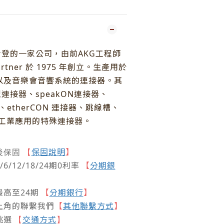
敦士登的一家公司，由前AKG工程師
gartner 於 1975 年創立。生產用於
以及音樂會音響系統的連接器。其
連接器、speakON連接器、
、etherCON 連接器、跳線槽、
於工業應用的特殊連接器。
保固說明
】
後保固
【
/12/18/24期0利率
【
分期銀
高至24期
【
分期銀行
】
上角的聯繫我們
【
其他聯繫方式
】
挑選
交通方式
【
】