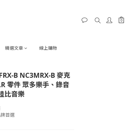
精選文章
線上購物
3FRX-B NC3MRX-B 麥克
LR 零件 眾多樂手、錄音
陸比音樂
裝
品牌首選