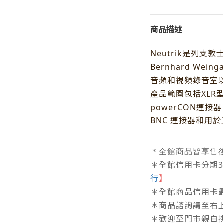
商品描述
Neutrik是列支
Bernhard Wein
音頻和視頻錄音室
產品範圍包括XLR型
powerCON連接器
BNC 連接器和用
＊全館商品皆享售
＊全館信用卡分期3/6
行
】
＊全館商品信用卡最
＊商品諮詢請至右
＊歡迎至門市親自