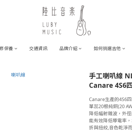
修保養
交通資訊
品牌介紹
如何挑選吉他
手工喇叭線 N
Canare 4S
Canare生產的4S
單蕊20根純銅(20 
降低幅射雜波，外徑絕
能有效降低導電率，
折與扭絞,音色乾淨