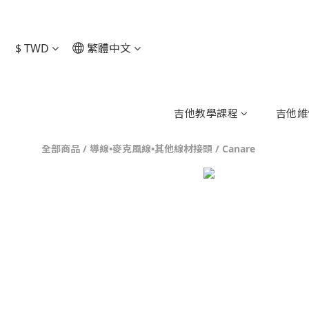
$
TWD
繁體中文
吉他教學課程
吉他維
全部商品
/
導線•麥克風線•其他線材接頭
/
Canare