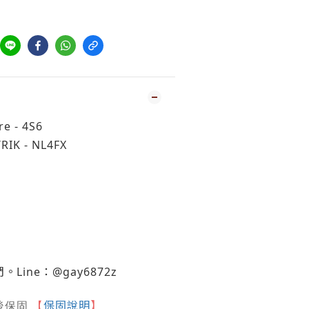
 - 4S6
K - NL4FX
ine：@gay6872z
保固說明
】
後保固
【