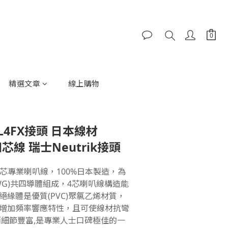
精選文章
線上購物
L4FX接頭 日本線材
6四芯線 瑞士Neutrik接頭
6四芯專業喇叭線，100%日本製造，為
AWG)共四導體組成，4芯喇叭線構造能
緣體是優質(PVC)聚氯乙烯材質，
增加頻率響應特性，且可使線材抗彎
而細節豐富,是專業人士口碑極佳的一