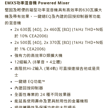
EMX5功率混音機 Powered Mixer
堅固及輕便的箱型功率混音機具有高效率的630瓦擴大
機及帶有效果、一鍵總EQ及內建的回授抑制器等功能
的混音機
2x 630瓦 [4Ω], 2x 460瓦 [8Ω] (1kHz THD+N低
於 10% CEA2006)
2x 500瓦 [4Ω], 2x 370瓦 [8Ω] (1kHz THD+N低
於 1% CEA2006)
強有力的高效率D類擴大機
12組輸入 (8單音 + 4立體)
高阻抗Hi-Z輸入 (第4軌) 可直接連接吉他或是貝
士
一鍵總 EQ功能™
內建回授抑制器
全面性專業的 24 種不同效果器
能延長使用壽命及更具耐用性的金屬機殼
提供攜帶性及保護功能的大型把手