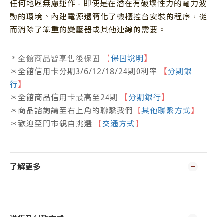
任何地區無慮運作
-
即使是在潛在有破壞性力的電力波
動的環境。內建電源還簡化了機櫃控台安裝的程序，從
而消除了笨重的變壓器或其他連線的需要。
保固說明
】
＊全館商品皆享售後保固
【
＊全館信用卡分期3/6/12/18/24期0利率
【
分期銀
行
】
＊全館商品信用卡最高至24期
【
分期銀行
】
＊商品諮詢請至右上角的聯繫我們
【
其他聯繫方式
】
＊歡迎至門市親自挑選
交通方式
【
】
了解更多