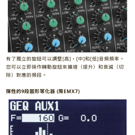
有了獨立的旋鈕可以調整[高]，[中]和[低]音頻頻率。
您可以立即操作轉動旋鈕來擴增（提升）和衰減（切
除）對應的頻段。
彈性的9段圖形等化器 (限EMX7)