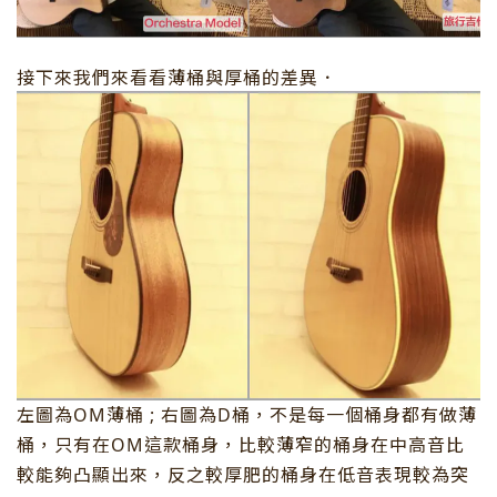
接下來我們來看看薄桶與厚桶的差異．
左圖為OM薄桶 ; 右圖為D桶，不是每一個桶身都有做薄
桶，只有在OM這款桶身，比較薄窄的桶身在中高音比
較能夠凸顯出來，反之較厚肥的桶身在低音表現較為突