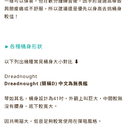
一樣可以彈奏，但在數分鐘練習後，因手肘提過高導致
肩膀痠痛或不舒服，所以建議還是優先以身高去挑桶身
較佳！
►各種桶身形狀
以下列出幾種常見桶身大小對比 ⬇️
Dreadnought (簡稱D) 中文為無畏艦
琴如其名，桶身設計為41吋，外觀上叫巨大，中間較無
沒有腰身，底下較寬大。
因共鳴箱大，低音足夠較常使用在彈唱風格。