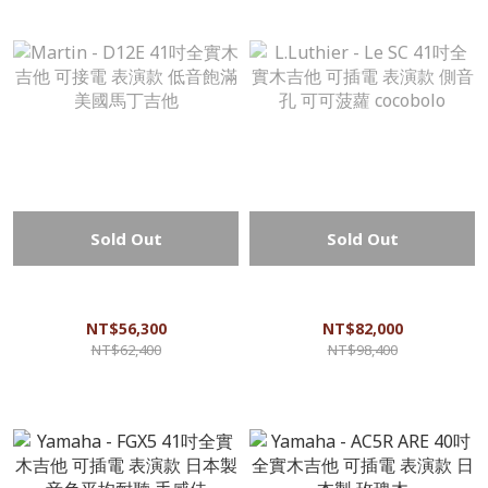
Sold Out
Sold Out
Martin - D12E 41吋全實木吉他
L.Luthier - Le SC 41吋全實木吉
可接電 表演款 低音飽滿 美國
他 可插電 表演款 側音孔 可可
馬丁吉他
菠蘿 cocobolo
NT$56,300
NT$82,000
NT$62,400
NT$98,400