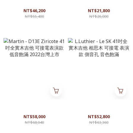
他 可插電 表演款 日本製 音色
吉他 內建效果 可接電 表演款
平均耐聽 手感佳
TA系統
NT$46,200
NT$21,800
NT$55,400
NT$26,000
Martin - D13E Ziricote 41吋全
L.Luthier - Le SK 41吋全實木吉
實木吉他 可接電表演款 低音飽
他 相思木 可接電 表演款 側音
滿 2022台灣上市
孔 音色飽滿
NT$58,000
NT$52,800
NT$68,040
NT$63,360