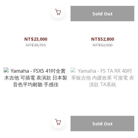
Sold Out
L.Luthier - Le RC 41吋單板吉他
Yamaha - AC5M ARE 40吋全實
玫瑰木 側音孔 內建拾音器 音
木吉他 可插電 表演款 日本製
色扎實 顆粒飽滿
桃花心木
NT$23,000
NT$52,800
NT$28,750
NT$62,000
Sold Out
Yamaha - FSX5 41吋全實木吉
Yamaha - FS TA RR 40吋單板