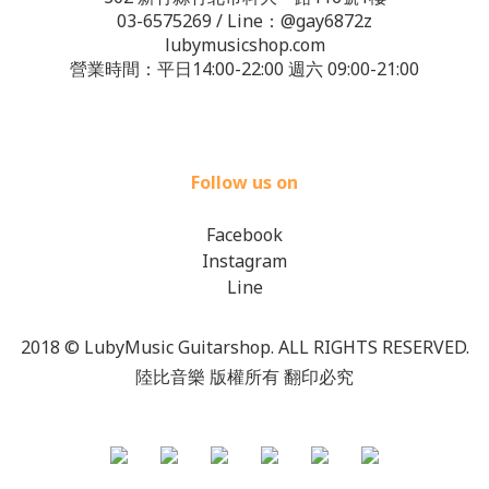
03-6575269
/ Line：
@gay6872z
lubymusicshop.com
營業時間：平日14:00-22:00 週六 09:00-21:00
Follow us on
Facebook
Instagram
Line
2018 © LubyMusic Guitarshop. ALL RIGHTS RESERVED.
陸比音樂 版權所有 翻印必究