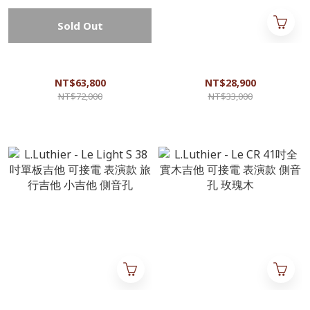
Sold Out
Yamaha - A5R ARE 40吋全實木
Martin - DX2AE 01 KOA 41吋單
吉他 可插電 表演款 日本製 音
板吉他 可插電 相思木 附原廠
色平均耐聽 手感佳
高級吉他袋 原廠公司貨
NT$63,800
NT$28,900
NT$72,000
NT$33,000
L.Luthier - Le Light S 38吋單板
L.Luthier - Le CR 41吋全實木吉