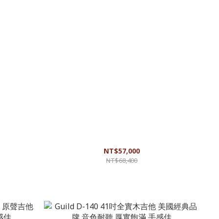
者 音色佳 手
Guild D-20 41吋全實木吉他 經典美式木吉他 美廠
製作 經典音色 音質佳
NT$57,000
NT$68,400