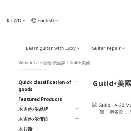
$
TWD
English
Learn guitar with Luby
Guitar repair
View All
/
木吉他•依品牌
/
Guild•美國
Guild•美
Quick classification of
goods
Featured Products
木吉他•依品牌
木吉他•依價位
木貝斯