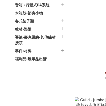
音箱 • 行動式PA系統
木箱鼓•節奏小物
各式架子類
教材•樂譜
導線•麥克風線•其他線材
接頭
零件•材料
福利品•展示品出清
Guild OM-340
手