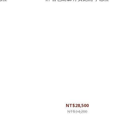
吉他 美國經典
Guild D-140 41吋全實木吉他 美國經典品牌 音色耐
聽 厚實飽滿 手感佳
NT$28,500
NT$34,200