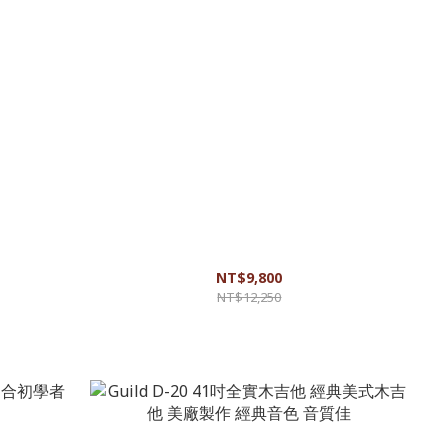
者 音色佳 手
Guild OM-320C 40吋單板吉他 適合初學者 音色佳
手感好 自然樸素
NT$9,800
NT$12,250