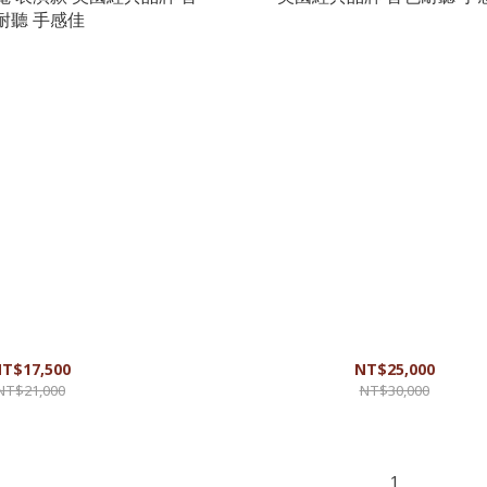
Junior 38吋單板吉他 好攜帶 旅行吉
Guild OM-120 40吋全實木吉他 原聲
 美國經典品牌 音色耐聽 手感佳
品牌 音色耐聽 手感佳
T$17,500
NT$25,000
NT$21,000
NT$30,000
1