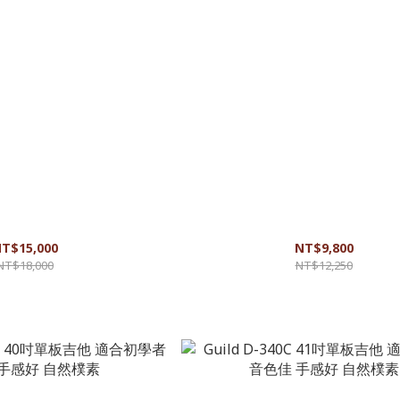
ey Bob Marley X Guild 樂手聯名
Guild D-320C 41吋單板吉他 適合初學
佳 音質飽滿 單板吉他
感好 自然樸素
T$15,000
NT$9,800
NT$18,000
NT$12,250