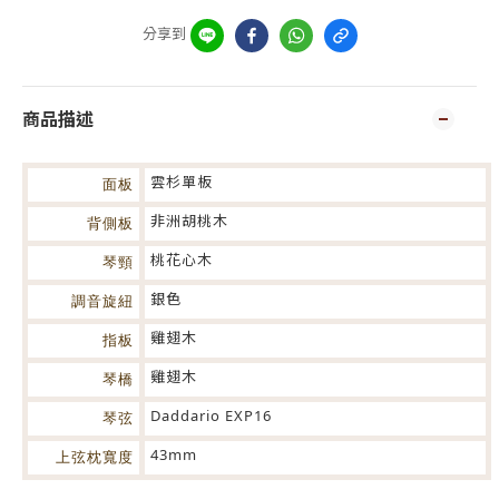
分享到
商品描述
雲杉單板
面板
非洲胡桃木
背側板
桃花心木
琴頸
銀色
調音旋紐
雞翅木
指板
雞翅木
琴橋
Daddario EXP16
琴弦
43mm
上弦枕寬度