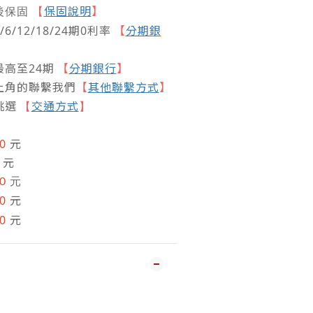
保固說明
】
後保固
【
/12/18/24期0利率
【
分期銀
高至24期
【
分期銀行
】
上角的聯繫我們
【
其他聯繫方式
】
挑選
交通方式
【
】
00
元
0
元
0
元
00
元
0
元