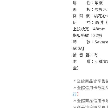
屬
性：單板
面
板：雲杉木
側
背
板：桃花心
尺
寸：39吋（
上弦枕寬：48mm
指板格數：22格
琴 弦：Savarez Cr
500AJ
拾
音
器：有
附
贈：七種實
盒）
＊全館商品皆享售
＊全館信用卡分期3/6
行
】
＊全館商品信用卡最
＊商品諮詢請至右