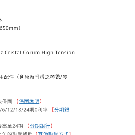
木
650mm）
istal Corum High Tension
用配件（含原廠附贈之琴袋
/
琴
保固說明
】
後保固
【
/12/18/24期0利率
【
分期銀
高至24期
【
分期銀行
】
上角的聯繫我們
【
其他聯繫方式
】