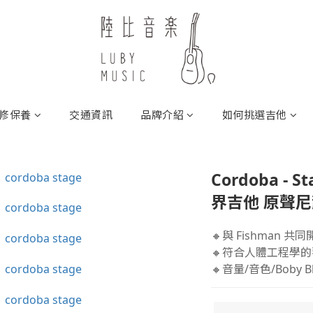
修保養
交通資訊
品牌介紹
如何挑選吉他
Cordoba - S
界吉他 原聲
🔸與 Fishman
🔸符合人體工程學
🔸音量/音色/Boby 