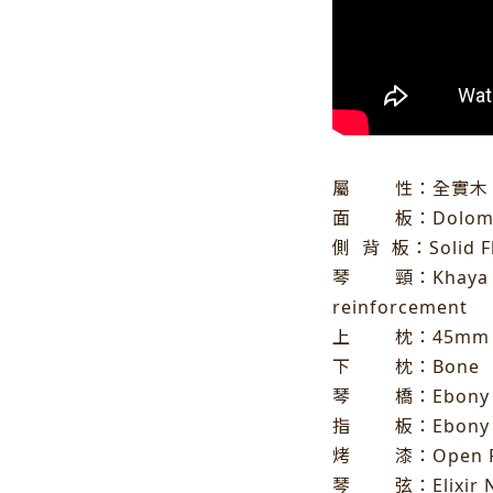
屬
性：全實木
面
板：Dolomit
側
背
板：
Solid 
琴 頸：
Khaya
reinforcement
上 枕：45mm 
下 枕：Bone
琴 橋：Ebony
指 板：Ebony
烤 漆：Open P
琴 弦：Elixir Na