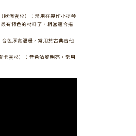
uce（歐洲雲杉）：
常用在
製作小提琴
na最有特色的材料了，相當適合指
）：音色厚實溫暖，常用於古典吉他
ce（西堤卡雲杉）：音色清脆明亮，常用