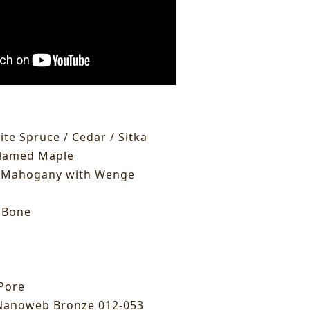
e Spruce / Cedar / Sitka
Flamed Maple
 Mahogany with Wenge
Bone
ore
noweb Bronze 012-053