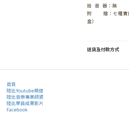
拾
音
器：無
附
贈：七種實
盒）
送貨及付款方式
首頁
陸比Youtube頻道
陸比音樂專業師資
陸比學員成果影片
Facebook