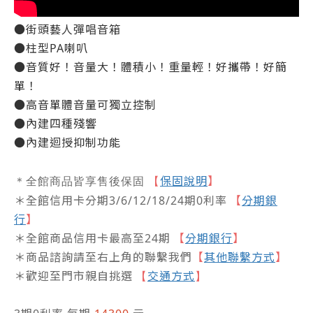
●街頭藝人彈唱音箱
●柱型PA喇叭
●音質好！音量大！體積小！重量輕！好攜帶！好簡
單！
●高音單體音量可獨立控制
●內建四種殘響
●內建迴授抑制功能
保固說明
】
＊全館商品皆享售後保固
【
＊全館信用卡分期3/6/12/18/24期0利率
【
分期銀
行
】
＊全館商品信用卡最高至24期
【
分期銀行
】
＊商品諮詢請至右上角的聯繫我們
【
其他聯繫方式
】
＊歡迎至門市親自挑選
交通方式
【
】