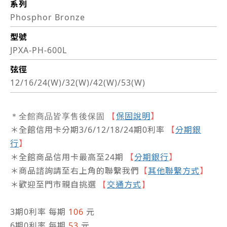
系列
Phosphor Bronze
型號
JPXA-PH-600L
弦徑
12/16/24(W)/32(W)/42(W)/53(W)
保固說明
】
＊全館商品皆享售後保固
【
＊全館信用卡分期3/6/12/18/24期0利率
【
分期銀
行
】
＊全館商品信用卡最高至24期
【
分期銀行
】
＊商品諮詢請至右上角的聯繫我們
【
其他聯繫方式
】
＊歡迎至門市親自挑選
交通方式
【
】
3期0利率 每期
106
元
6期0利率 每期
53
元