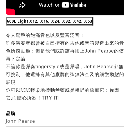
600L Light
.012, .016,
.
024, .032, .042, .053
令人驚艷的飽滿音色以及豐富泛音！
許多演奏者都曾被自己擁有的吉他或音箱製造出來的音
色所感動過；但是他們或許該再換上John Pearse的弦
再下定論．
不論你是彈奏fingerstyle或是彈唱，John Pearse都無
可挑剃；他還擁有其他廠牌的弦無法企及的細微動態的
展現．
你可以試試輕柔地撥動琴弦或是粗野的蹂躪它；你因
它,而隨心所欲！TRY IT!
品牌
John Pearse