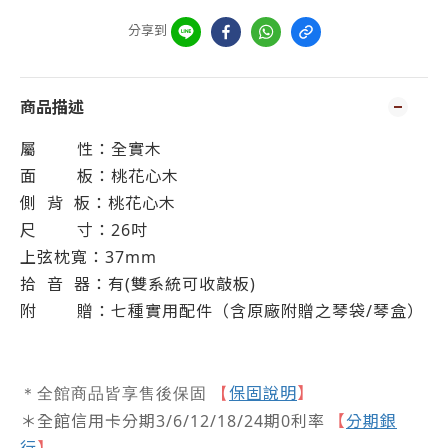
分享到
商品描述
屬
性：全實木
面
板：桃花心木
側
背
板：
桃花心木
尺
寸：26吋
上弦枕寬：37mm
拾
音
器：有(雙系統可收敲板)
附
贈：
七種實用配件（含原廠附贈之琴袋
/
琴盒）
保固說明
】
＊全館商品皆享售後保固
【
＊全館信用卡分期3/6/12/18/24期0利率
【
分期銀