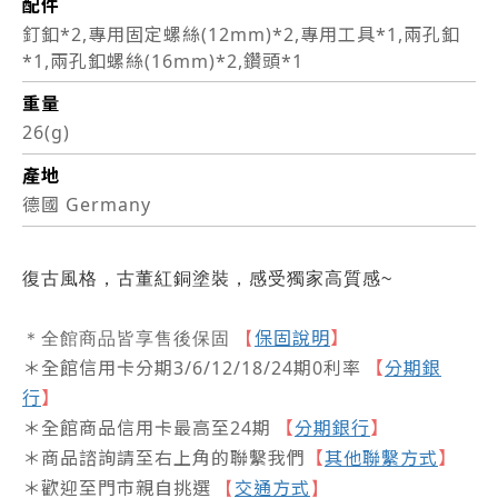
配件
釘釦*2,專用固定螺絲(12mm)*2,專用工具*1,兩孔釦
*1,兩孔釦螺絲(16mm)*2,鑽頭*1
重量
26(g)
產地
德國 Germany
復古風格，古董紅銅塗裝，感受獨家高質感~
保固說明
】
＊全館商品皆享售後保固
【
＊全館信用卡分期3/6/12/18/24期0利率
【
分期銀
行
】
＊全館商品信用卡最高至24期
【
分期銀行
】
＊商品諮詢請至右上角的聯繫我們
【
其他聯繫方式
】
＊歡迎至門市親自挑選
交通方式
【
】