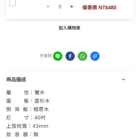
優惠價 NT$480
加入購物車
分享到
商品描述
屬
性：實木
面
板：雲杉木
側
背
板：相思木
尺
寸：40吋
上弦枕寬：43mm
拾
音
器：無