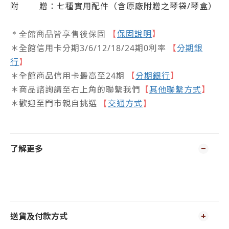
附
贈：七種實用配件（含原廠附贈之琴袋
/
琴盒）
保固說明
】
＊全館商品皆享售後保固
【
＊全館信用卡分期3/6/12/18/24期0利率
【
分期銀
行
】
＊全館商品信用卡最高至24期
【
分期銀行
】
＊商品諮詢請至右上角的聯繫我們
【
其他聯繫方式
】
＊歡迎至門市親自挑選
交通方式
【
】
了解更多
送貨及付款方式