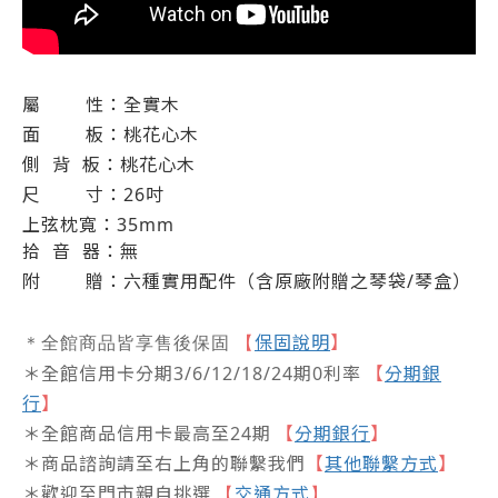
屬
性：全實木
面
板：桃花心木
側
背
板：桃花心木
尺
寸：26吋
上弦枕寬：35mm
拾
音
器：無
附
贈：六種實用配件（含原廠附贈之琴袋
/
琴盒）
保固說明
】
＊全館商品皆享售後保固
【
＊全館信用卡分期3/6/12/18/24期0利率
【
分期銀
行
】
＊全館商品信用卡最高至24期
【
分期銀行
】
＊商品諮詢請至右上角的聯繫我們
【
其他聯繫方式
】
＊歡迎至門市親自挑選
交通方式
【
】