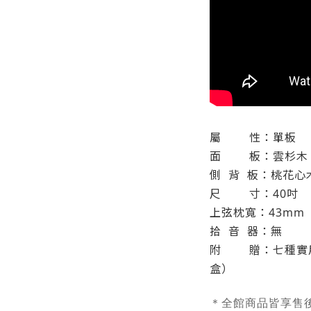
屬
性：單板
面
板：雲杉木
側
背
板：桃花心
尺
寸：40吋
上弦枕寬：43mm
拾
音
器：無
附
贈：七種實
盒）
＊全館商品皆享售