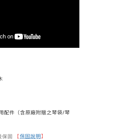
木
用配件（含原廠附贈之琴袋
/
琴
保固說明
】
後保固
【