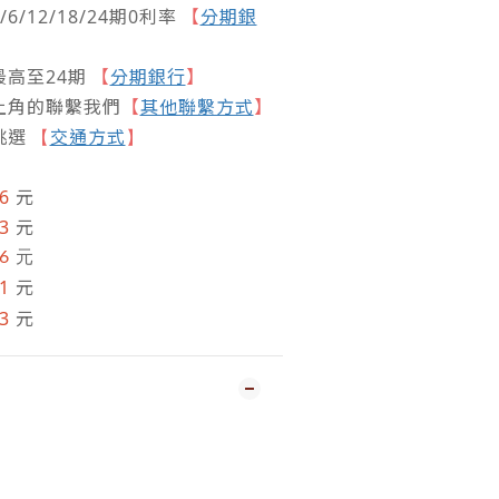
/12/18/24期0利率
【
分期銀
高至24期
【
分期銀行
】
上角的聯繫我們
【
其他聯繫方式
】
挑選
交通方式
【
】
66
元
33
元
66
元
11
元
3
元