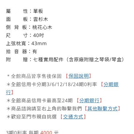
屬
性：單板
面
板：雲杉木
側
背
板：桃花心木
尺
寸：40吋
上弦枕寬：43mm
拾
音
器：有
附
贈：七種實用配件（含原廠附贈之琴袋
/
琴盒）
保固說明
】
＊全館商品皆享售後保固
【
＊全館信用卡分期3/6/12/18/24期0利率
【
分期銀
行
】
＊全館商品信用卡最高至24期
【
分期銀行
】
＊商品諮詢請至右上角的聯繫我們
【
其他聯繫方式
】
＊歡迎至門市親自挑選
交通方式
【
】
3期0利率 每期
4000
元