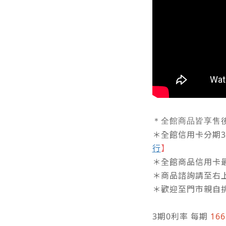
＊全館商品皆享售
＊全館信用卡分期3/6
行
】
＊全館商品信用卡最
＊商品諮詢請至右
＊歡迎至門市親自
3期0利率 每期
16