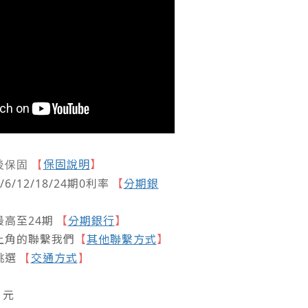
保固說明
】
後保固
【
/12/18/24期0利率
【
分期銀
高至24期
【
分期銀行
】
上角的聯繫我們
【
其他聯繫方式
】
挑選
交通方式
【
】
6
元