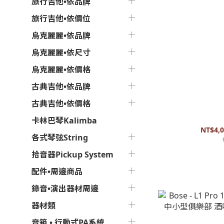
旅行吉他•依品牌
旅行吉他•依價位
烏克麗麗•依品牌
烏克麗麗•依尺寸
烏克麗麗•依價格
古典吉他•依品牌
古典吉他•依價格
Bose - S1 Pro
卡林巴琴Kalimba
NT$4,0
各式琴弦String
拾音器Pickup System
配件•周邊商品
錄音•演出器材周邊
器材類
音箱 • 行動式PA系統