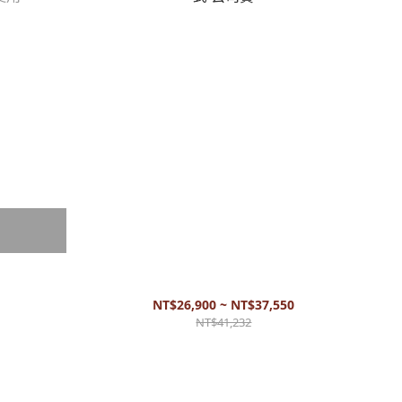
ixer 可搭配
Bose - S1® Pro 專業型吉他音箱 藍牙 充電式 公司
貨
NT$26,900 ~ NT$37,550
NT$41,232