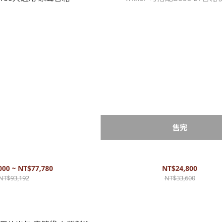
售完
ompact 專業木吉他音箱 街頭藝人音
Bose - T1 ToneMatch 專業型混音器 m
00人適用 原聲音箱
Bose L1音箱使用
000 ~ NT$77,780
NT$24,800
NT$93,192
NT$33,600