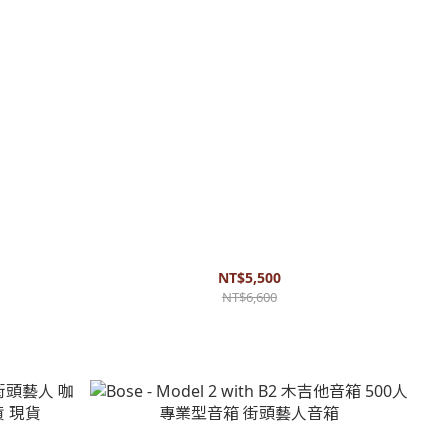
 防塵套 保
Bose S1 Pro Backpack 原廠防水專用外出包 音箱
袋 可提可雙肩背
NT$5,500
NT$6,600