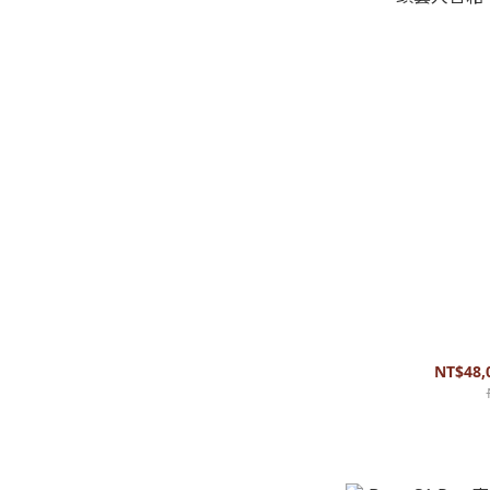
Bose - L1® C
箱 1
NT$48,