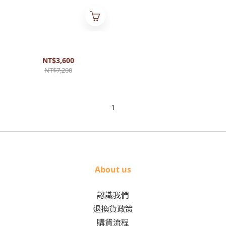
初學小提琴 【福利品5折出
售】初學者適用 各尺寸都有
NT$3,600
NT$7,200
1
About us
認識我們
退換貨政策
購貨流程