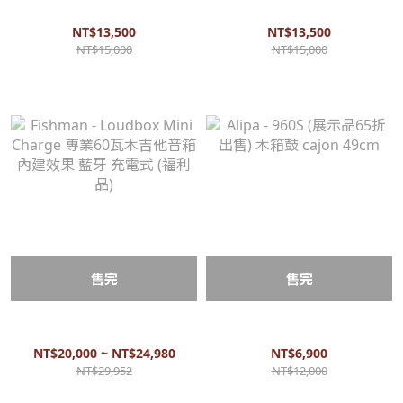
相思木【福利品出清 9折出
相思木【福利品出清 9折出
售】編號5
售】編號4
NT$13,500
NT$13,500
NT$15,000
NT$15,000
售完
售完
Fishman - Loudbox Mini
Alipa - 960S (展示品65折出售)
Charge 專業60瓦木吉他音箱
木箱鼓 cajon 49cm
內建效果 藍牙 充電式 (福利品)
NT$20,000 ~ NT$24,980
NT$6,900
NT$29,952
NT$12,000