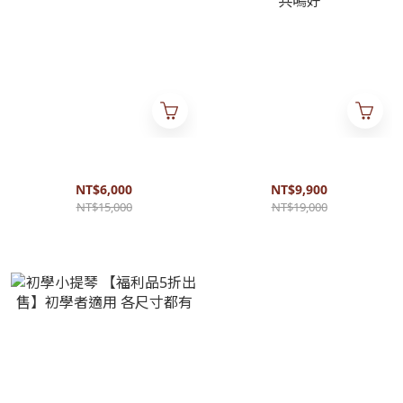
Eart電吉他 【福利品4折出售】
高級4/4小提琴 【福利品近5折
小搖座 手感佳 音色佳
出售】進階者適用 音色佳 共鳴
好
NT$6,000
NT$9,900
NT$15,000
NT$19,000