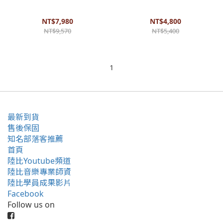
川吉他 - RV-2 GAC-CS 40吋單
Chester - CS380GAC 40吋合板
板吉他 初學者最佳選擇 手感好
吉他 適合初學者 音色佳 手感
音色佳 台灣品牌 夕陽漸層
好
NT$7,980
NT$4,800
NT$9,570
NT$5,400
1
最新到貨
售後保固
知名部落客推薦
首頁
陸比Youtube頻道
陸比音樂專業師資
陸比學員成果影片
Facebook
Follow us on