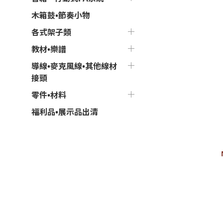
木箱鼓•節奏小物
各式架子類
教材•樂譜
導線•麥克風線•其他線材
接頭
零件•材料
福利品•展示品出清
YCable手工導線
Canare L-2