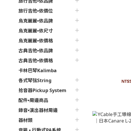
旅行吉他•依品牌
旅行吉他•依價位
烏克麗麗•依品牌
烏克麗麗•依尺寸
烏克麗麗•依價格
古典吉他•依品牌
古典吉他•依價格
Canare - L2T2
卡林巴琴Kalimba
麥克風線 眾
各式琴弦String
NT$5
拾音器Pickup System
配件•周邊商品
錄音•演出器材周邊
器材類
音箱 • 行動式PA系統