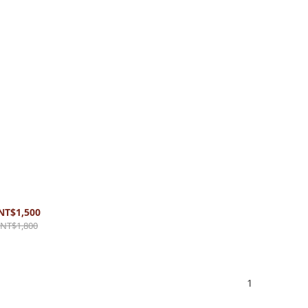
 雙拾音器用 雙軌前級使用｜日本
T2S線材｜瑞士Neutrik接頭
NT$1,500
NT$1,800
1