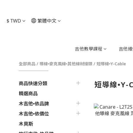
$
TWD
繁體中文
吉他教學課程
吉他維
全部商品
/
導線•麥克風線•其他線材接頭
/
短導線•Y-Cable
短導線•Y-C
商品快速分類
精選商品
木吉他•依品牌
木吉他•依價位
木貝斯