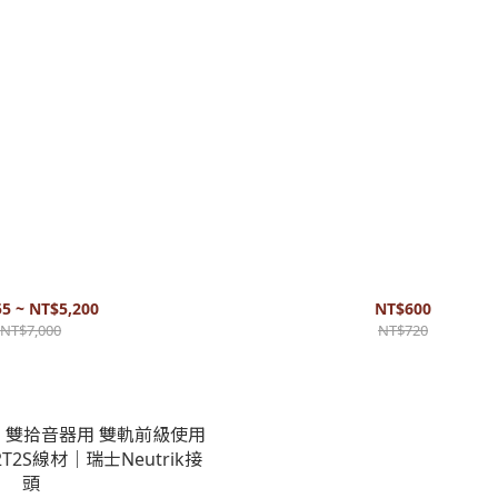
S 裸線 DIY 日本專業線材 吉他導線
手工短導線（XLR頭） L-2T2S日本線材 N
多樂手、錄音室指定用線
士接頭 好音質 還原度高
5 ~ NT$5,200
NT$600
NT$7,000
NT$720